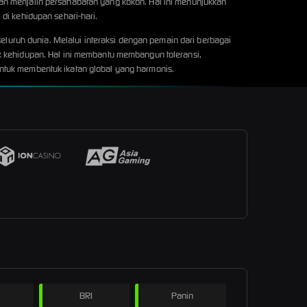
kan menjalin persahabatan yang kokoh. Hal ini menunjukkan
di kehidupan sehari-hari.
uruh dunia. Melalui interaksi dengan pemain dari berbagai
kehidupan. Hal ini membantu membangun toleransi,
untuk membentuk ikatan global yang harmonis.
BRI
Panin