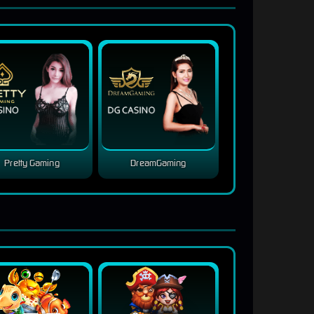
Pretty Gaming
DreamGaming