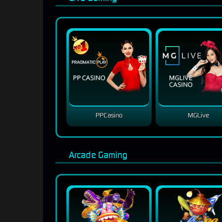
PPCasino
MGLive
Arcade Gaming