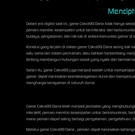
Mencipt
Dalam era digital saat ini, game Cakra99 Dana tidak hanya seka
pemain memiliki kesempatan untuk berinteraksi dan berkomunika
budaya, pengalaman, dan ide-ide di antara komunitas gamer di s
Koneksi yang terjalin di dalam game Cakra99 Dana sering kali m
satu sama lain dalam permainan, atau bahkan berkembang menja
tentang membangun hubungan sosial yang nyata dan bermakna d
Selain itu, game Cakra99 juga menjadi wadah untuk mempelajari
gamer dapat merasakan keanekaragaman dunia dan memperluas 
menghargai keragaman di seluruh dunia.
Game Cakra99 Dana telah menjadi jembatan yang menghubungkan 
interaktif, pemain memiliki kesempatan untuk berkomunikasi, be
mana pemain dapat saling berbagi pengalaman, pengetahuan, d
Melalui game Cakra99 Dana , pemain dapat merasakan kehangata