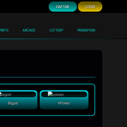
DAFTAR
LOGIN
PORTS
ARCADE
LOTTERY
PROMOTION
Bigpot
VPower