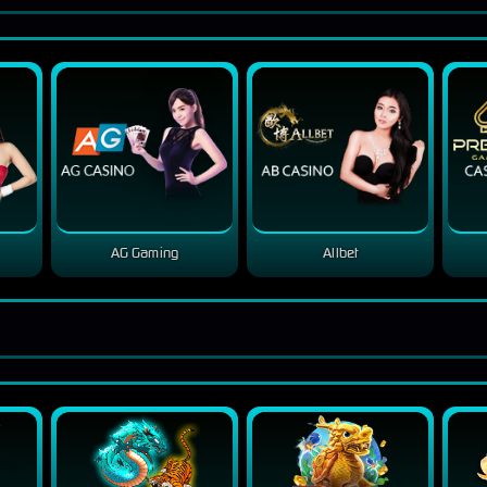
AG Gaming
Allbet